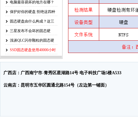
电脑最容易坏的地方在哪？
Intel官方
保护好你的硬盘 拒绝这四种
错误操
固态硬盘由什么构成？这三
个部分才是
三星发布不会坏的固态硬
盘，再也不担
浅谈QLC闪存颗粒的固态硬
盘的使用
SSD固态硬盘使用40000小时
掉盘问题
广西店：广西南宁市-青秀区星湖路14号 电子科技广场5楼A533
云南店：昆明市五华区圆通北路154号（左边第一铺面）