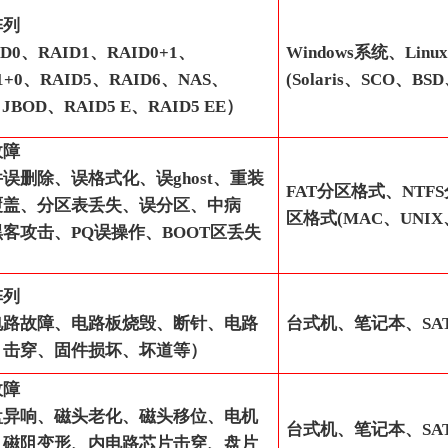
阵列
D0、RAID1、RAID0+1、
Windows系统、Lin
1+0、RAID5、RAID6、NAS、
(Solaris、SCO、BS
JBOD、RAID5 E、RAID5 EE）
故障
误删除、误格式化、误ghost、重装
FAT分区格式、NTF
覆盖、分区表丢失、误分区、中病
区格式(MAC、UNIX
客攻击、PQ误操作、BOOT区丢失
阵列
电路故障、电路板烧毁、断针、电路
台式机、笔记本、SAT
、击穿、固件损坏、坏道等）
故障
盘异响、磁头老化、磁头移位、电机
台式机、笔记本、SAT
、磁阻变形、内电路芯片击穿、盘片