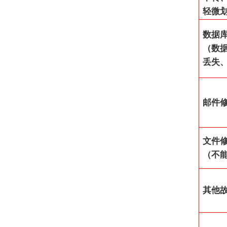
轻微
数据
（数
丢失
邮件
文件
（不
其他