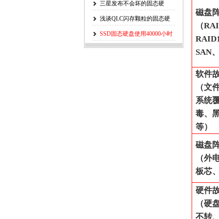
个部分才是
三星发布不会坏的固态硬
磁盘
盘，再也不担
浅谈QLC闪存颗粒的固态硬
（RAI
盘的使用
SSD固态硬盘使用40000小时
RAID
掉盘问题
SAN、
软件
（文件
系统
毒、黑
等）
磁盘
（外
板芯
硬件
（硬
不转