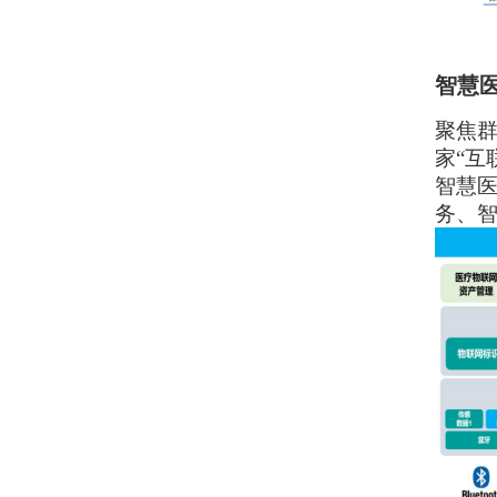
智慧
聚焦群
家“互
智慧
务、