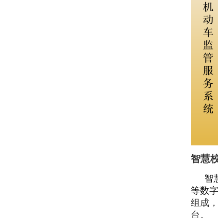
智慧
智
等数
组成
台。