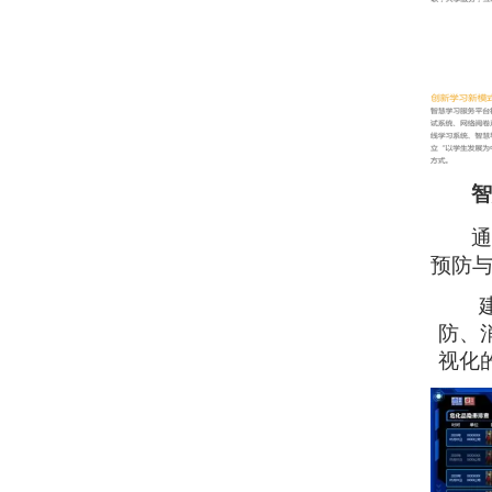
智
通
预防
防、
视化