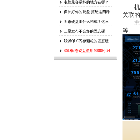
电脑最容易坏的地方在哪？
机
Intel官方
保护好你的硬盘 拒绝这四种
关联
错误操
主
固态硬盘由什么构成？这三
等。
个部分才是
三星发布不会坏的固态硬
盘，再也不担
浅谈QLC闪存颗粒的固态硬
盘的使用
SSD固态硬盘使用40000小时
掉盘问题