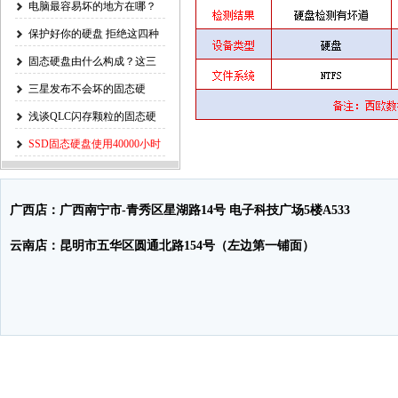
电脑最容易坏的地方在哪？
Intel官方
保护好你的硬盘 拒绝这四种
错误操
固态硬盘由什么构成？这三
个部分才是
三星发布不会坏的固态硬
盘，再也不担
浅谈QLC闪存颗粒的固态硬
盘的使用
SSD固态硬盘使用40000小时
掉盘问题
广西店：广西南宁市-青秀区星湖路14号 电子科技广场5楼A533
云南店：昆明市五华区圆通北路154号（左边第一铺面）